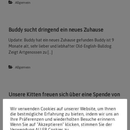
Allgemein
Buddy sucht dringend ein neues Zuhause
Update: Buddy hat ein neues Zuhause gefunden Buddy ist 9
Monate alt, sehr lieber und lebhafter Old-English-Bulldog.
Zeigt Artgenossen zu […]
Allgemein
Unsere Kitten freuen sich über eine Spende von
Edeka
Wir verwenden Cookies auf unserer Website, um Ihnen
Unsere Kleinen werden langsam größer und beginnen nun auch
die bestmögliche Erfahrung zu bieten, indem wir uns an
schon selbst zu fressen. Sie freuen sich auf die Futterspende
Ihre Präferenzen und wiederholten Besuche erinnern.
Wenn Sie auf "Akzeptieren" klicken, stimmen Sie der
aus […]
Verwendung ALLER Cookies zu.