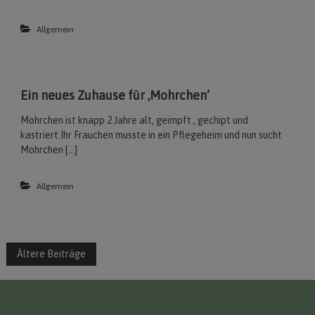
Allgemein
Ein neues Zuhause für ‚Mohrchen‘
Mohrchen ist knapp 2 Jahre alt, geimpft , gechipt und
kastriert.Ihr Frauchen musste in ein Pflegeheim und nun sucht
Mohrchen […]
Allgemein
B
Ältere Beiträge
e