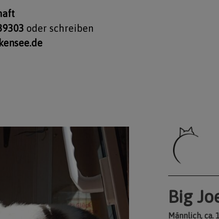
haft
-39303
oder schreiben
lkensee.de
Big Jo
Männlich, ca. 1