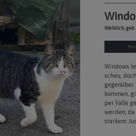
Windo
Weiblich, geb.
Pat:
Windows leb
scheu, doc
gegenüber. 
kommen, gib
per Falle g
werden, da 
starkem Ju