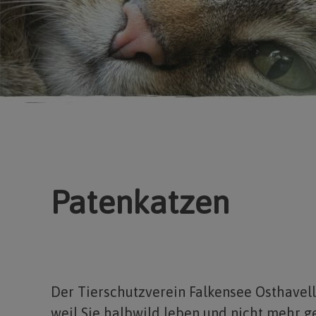
Patenkatzen
Der Tierschutzverein Falkensee Osthavell
weil Sie halbwild leben und nicht mehr g