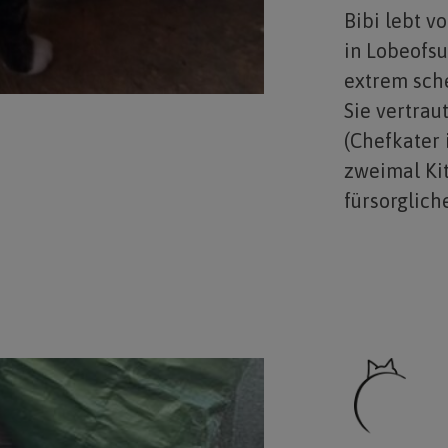
Bibi lebt v
in Lobeofsu
extrem sch
Sie vertrau
(Chefkater 
zweimal Ki
fürsorglich