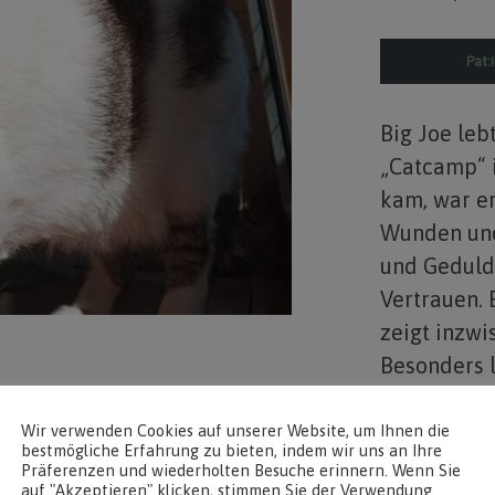
Pat:
Big Joe leb
„Catcamp“ i
kam, war e
Wunden und
und Geduld 
Vertrauen. 
zeigt inzwi
Besonders l
eine Patin 
Wir verwenden Cookies auf unserer Website, um Ihnen die
bestmögliche Erfahrung zu bieten, indem wir uns an Ihre
Präferenzen und wiederholten Besuche erinnern. Wenn Sie
auf "Akzeptieren" klicken, stimmen Sie der Verwendung