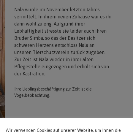
Nala wurde im November letzten Jahres
vermittelt. In ihrem neuen Zuhause war es ihr
dann wohl zu eng. Aufgrund ihrer
Lebhaftigkeit stresste sie leider auch ihren
Bruder Simba, so das der Besitzer sich
schweren Herzens entschloss Nala an
unseren Tierschutzverein zurück zugeben.
Zur Zeit ist Nala wieder in ihrer alten
Pflegestelle eingezogen und erholt sich von
der Kastration.
Ihre Lieblingsbeschäftigung zur Zeit ist die
Vogelbeobachtung.
Wir verwenden Cookies auf unserer Website, um Ihnen die